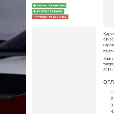
высокое качество
всегда под рукой
ожидание доставки
Крупн
относ
грузо
нюанс
Книга
также
2016 
ОГЛ