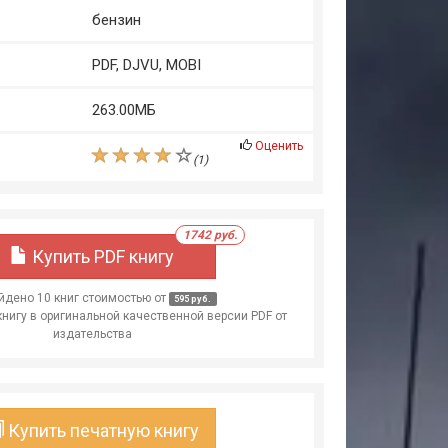
бензин
PDF, DJVU, MOBI
263.00МБ
Оценить
(
1
)
1742 руб.
Купить PDF книгу
дено 10 книг стоимостью от
595 руб.
книгу в оригинальной качественной версии PDF от
издательства
Купить печатную книгу