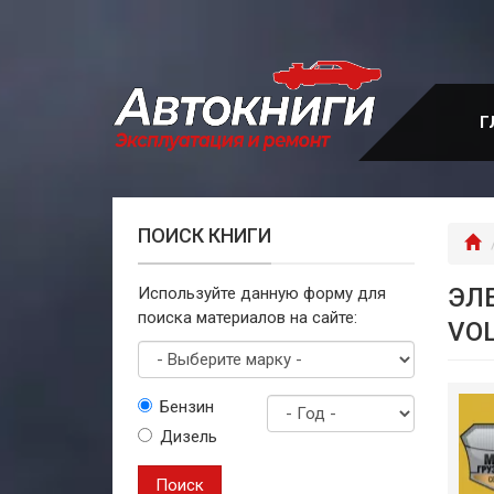
Перейти
к
основному
содержанию
Г
ПОИСК КНИГИ
Г
ЭЛ
Используйте данную форму для
поиска материалов на сайте:
VOL
Выберите
Бензин
марку
Дизель
Год
выпуска
Поиск