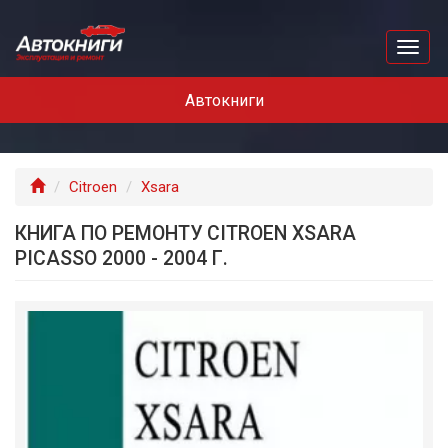
Перейти
к
Toggl
основному
naviga
содержанию
Автокниги
Главная
Citroen
Xsara
КНИГА ПО РЕМОНТУ CITROEN XSARA
PICASSO 2000 - 2004 Г.