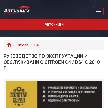
Перейти
к
Toggl
основному
naviga
содержанию
Автокниги
Главная
Citroen
C4
РУКОВОДСТВО ПО ЭКСПЛУАТАЦИИ И
ОБСЛУЖИВАНИЮ CITROEN C4 / DS4 С 2010
Г.