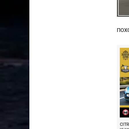
ПОХ
CIT