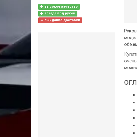
высокое качество
всегда под рукой
ожидание доставки
Руков
модел
объем
Купит
очень
можно
ОГЛ