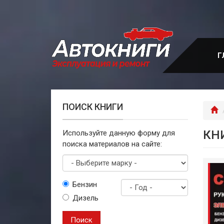
Перейти
к
основному
содержанию
Г
ПОИСК КНИГИ
Г
КН
Используйте данную форму для
поиска материалов на сайте:
Выберите
Бензин
марку
Дизель
Год
выпуска
Поиск