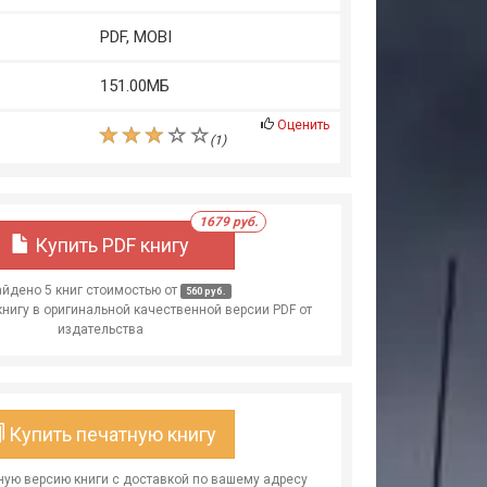
PDF, MOBI
151.00МБ
Оценить
(
1
)
1679 руб.
Купить PDF книгу
йдено 5 книг стоимостью от
560 руб.
книгу в оригинальной качественной версии PDF от
издательства
Купить печатную книгу
ую версию книги с доставкой по вашему адресу