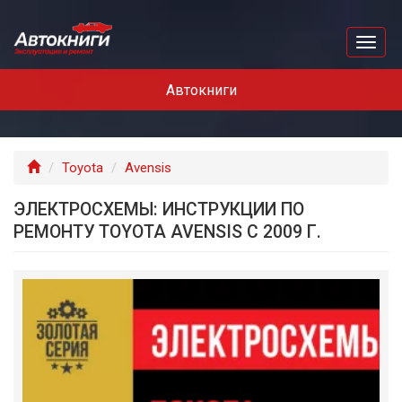
Перейти
к
Toggl
основному
naviga
содержанию
Автокниги
Главная
Toyota
Avensis
ЭЛЕКТРОСХЕМЫ: ИНСТРУКЦИИ ПО
РЕМОНТУ TOYOTA AVENSIS С 2009 Г.