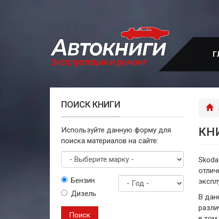
Перейти
к
основному
содержанию
Г
ПОИСК КНИГИ
Г
КН
Используйте данную форму для
поиска материалов на сайте:
Skoda
отлич
Выберите
Бензин
экспл
марку
Дизель
Год
В дан
выпуска
разли
Поиск
в том