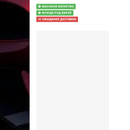
высокое качество
всегда под рукой
ожидание доставки