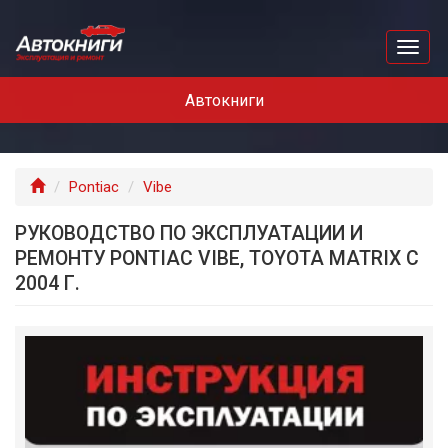
Перейти
к
Toggl
основному
naviga
содержанию
Автокниги
Главная
Pontiac
Vibe
РУКОВОДСТВО ПО ЭКСПЛУАТАЦИИ И
РЕМОНТУ PONTIAC VIBE, TOYOTA MATRIX С
2004 Г.