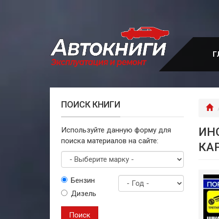
Перейти
к
основному
содержанию
Г
ПОИСК КНИГИ
Г
ИНС
Используйте данную форму для
поиска материалов на сайте:
КА
Выберите
Бензин
марку
Дизель
Год
выпуска
Поиск