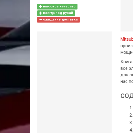
высокое качество
всегда под рукой
ожидание доставки
Mitsub
произ
мощно
Книга
все э
для о
нас п
СОД