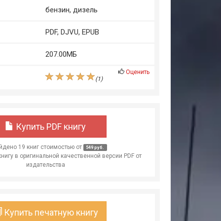
бензин, дизель
PDF, DJVU, EPUB
207.00МБ
Оценить
(
1
)
Купить PDF книгу
дено 19 книг стоимостью от
549 руб.
книгу в оригинальной качественной версии PDF от
издательства
Купить печатную книгу