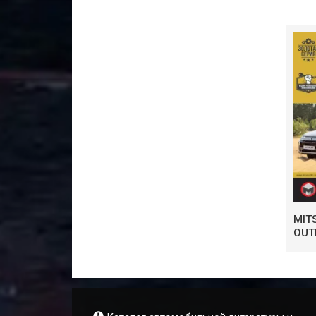
MIT
OUT
РУК