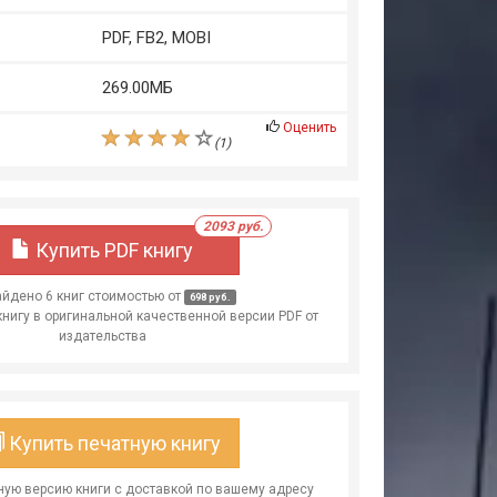
PDF, FB2, MOBI
269.00МБ
Оценить
(
1
)
2093 руб.
Купить PDF книгу
йдено 6 книг стоимостью от
698 руб.
книгу в оригинальной качественной версии PDF от
издательства
Купить печатную книгу
ую версию книги с доставкой по вашему адресу