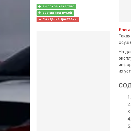
высокое качество
всегда под рукой
ожидание доставки
Книга
Такая
осуще
На да
экспл
инфор
их ус
СОД