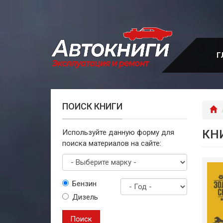
Перейти
к
основному
содержанию
Г
ПОИСК КНИГИ
Г
КНИ
Используйте данную форму для
поиска материалов на сайте:
Выберите
Бензин
марку
Дизель
Год
выпуска
Поиск