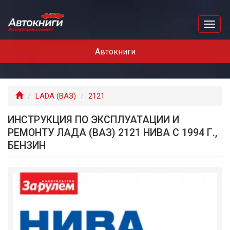
Перейти
к
Toggl
основному
naviga
содержанию
Автокниги
Главная
LADA (ВАЗ)
2121
ИНСТРУКЦИЯ ПО ЭКСПЛУАТАЦИИ И
РЕМОНТУ ЛАДА (ВАЗ) 2121 НИВА С 1994 Г.,
БЕНЗИН