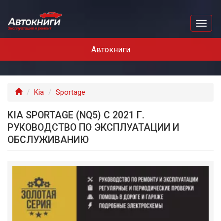
Перейти
к
Toggl
основному
naviga
содержанию
Автокниги
Главная
Kia
Sportage
KIA SPORTAGE (NQ5) С 2021 Г.
РУКОВОДСТВО ПО ЭКСПЛУАТАЦИИ И
ОБСЛУЖИВАНИЮ