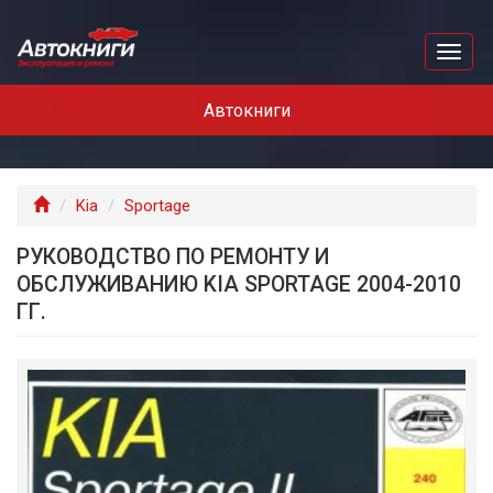
Перейти
к
Toggl
основному
naviga
содержанию
Автокниги
Главная
Kia
Sportage
РУКОВОДСТВО ПО РЕМОНТУ И
ОБСЛУЖИВАНИЮ KIA SPORTAGE 2004-2010
ГГ.