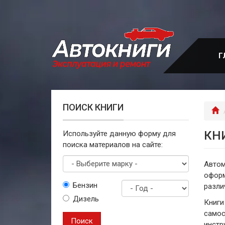
Перейти
к
основному
содержанию
Г
ПОИСК КНИГИ
Г
КН
Используйте данную форму для
поиска материалов на сайте:
Автом
оформ
Выберите
Бензин
разли
марку
Дизель
Год
Книги
выпуска
самос
Поиск
инстр