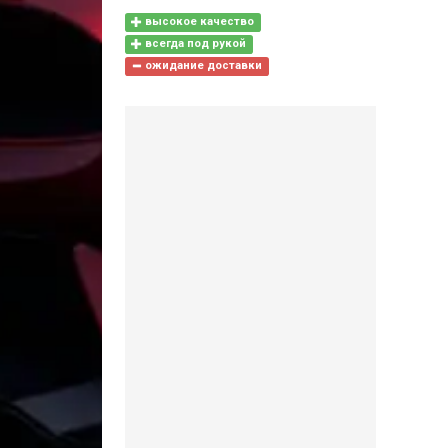
высокое качество
всегда под рукой
ожидание доставки