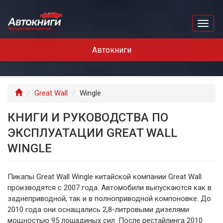
Перейти
к
Toggl
основному
naviga
содержанию
Автокниги
Главная
Great Wall
Wingle
КНИГИ И РУКОВОДСТВА ПО
ЭКСПЛУАТАЦИИ GREAT WALL
WINGLE
Пикапы Great Wall Wingle китайской компании Great Wall
производятся с 2007 года. Автомобили выпускаются как в
заднеприводной, так и в полноприводной компоновке. До
2010 года они оснащались 2,8-литровыми дизелями
мощностью 95 лошадиных сил. После рестайлинга 2010