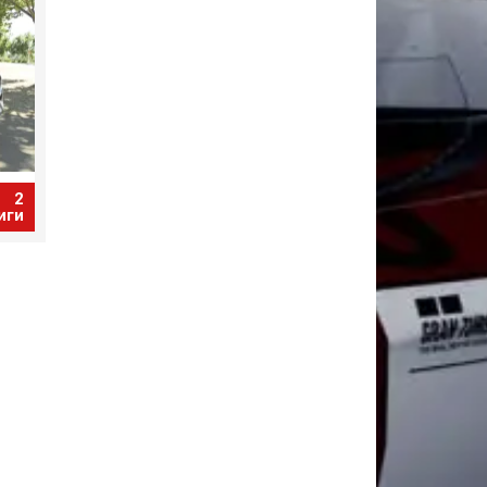
2
иги