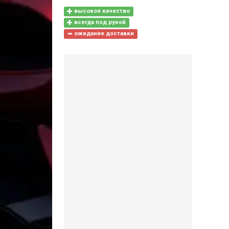
высокое качество
всегда под рукой
ожидание доставки