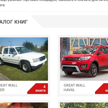
та.
АЛОГ КНИГ
REAT WALL
GREAT WALL
4
EER
HAVAL
книги
к