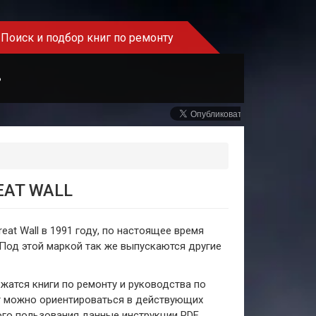
Поиск и подбор книг по ремонту
Ь
EAT WALL
at Wall в 1991 году, по настоящее время
Под этой маркой так же выпускаются другие
жатся книги по ремонту и руководства по
айт можно ориентироваться в действующих
ого пользования данные инструкции PDF