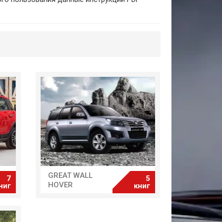
GREAT WALL
7
5
HOVER
ниг
книг