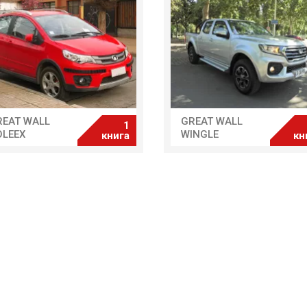
REAT WALL
GREAT WALL
1
OLEEX
WINGLE
книга
кн