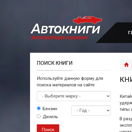
Перейти
к
основному
содержанию
Г
ПОИСК КНИГИ
Г
КН
Используйте данную форму для
поиска материалов на сайте:
Китай
удерж
Выберите
Бензин
типы 
марку
Дизель
Год
В раз
выпуска
экспл
Поиск
ценах