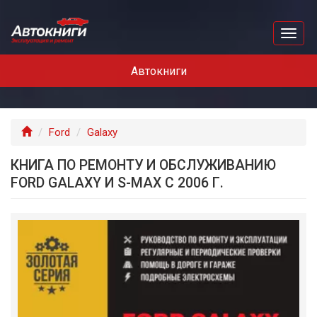
Перейти
к
Toggl
основному
naviga
содержанию
Автокниги
Главная
Ford
Galaxy
КНИГА ПО РЕМОНТУ И ОБСЛУЖИВАНИЮ
FORD GALAXY И S-MAX С 2006 Г.