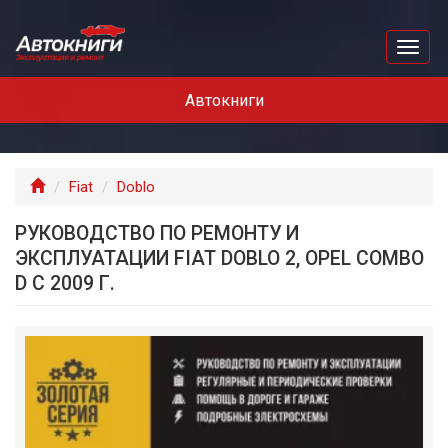
Перейти
к
Toggl
основному
naviga
содержанию
Автокниги
Главная
Fiat
Doblo
РУКОВОДСТВО ПО РЕМОНТУ И
ЭКСПЛУАТАЦИИ FIAT DOBLO 2, OPEL COMBO
D С 2009 Г.