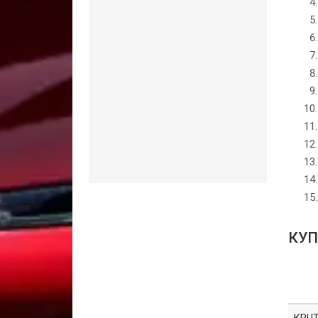
КУП
KRUT