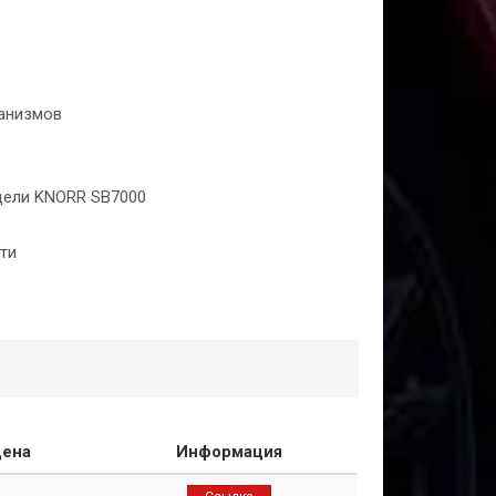
ханизмов
дели KNORR SB7000
ти
ена
Информация