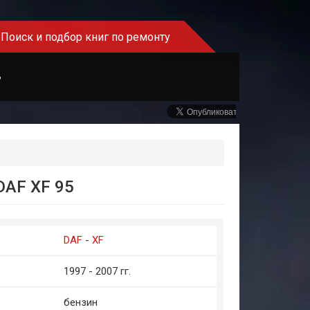
Поиск и подбор книг по ремонту
Ь
AF XF 95
DAF
-
XF
1997 - 2007 гг.
бензин