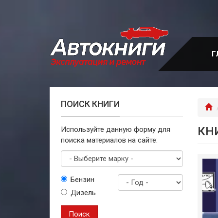
Перейти
к
основному
содержанию
Г
ПОИСК КНИГИ
Г
КН
Используйте данную форму для
поиска материалов на сайте:
Выберите
Бензин
марку
Дизель
Год
выпуска
Поиск