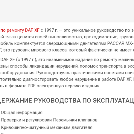
 по ремонту DAF XF
с 1997 г. — это уникальное руководство по 
й тягач ценится своей выносливостью, проходимостью, грузо
обиль комплектуется сверхмощными двигателями PACCAR MX-11 и 
F, это грузовик мирового класса, который фактически не имеет 
 DAF XF (с 1997 г.), это незаменимое издание по ремонту маши
ены способы ликвидации нарушений, поломок транспорта в эк
рооборудования. Руководствуясь практическими советами опис
тоятельно диагностировать любое нарушение в работе DAF XF. К
ть в формате PDF электронную версию издания.
ЕРЖАНИЕ РУКОВОДСТВА ПО ЭКСПЛУАТА
Общая информация
Проверки и регулировки Перемычки клапанов
Кривошипно-шатунный механизм двигателя