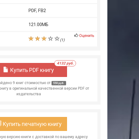
PDF, FB2
121.00МБ
Оценить
(
1
)
4132 руб.
Купить PDF книгу
йдено 9 книг стоимостью от
550 руб.
книгу в оригинальной качественной версии PDF от
издательства
Купить печатную книгу
ую версию книги с доставкой по вашему адресу