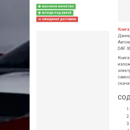
высокое качество
всегда под рукой
ожидание доставки
Книга
Данны
Автом
DAF X
Книга
излож
элект
самос
скача
СОД