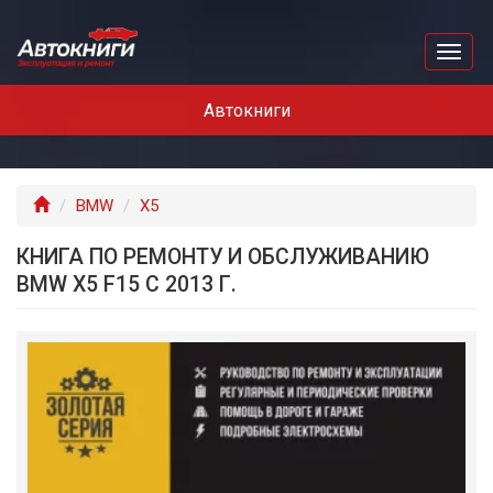
Перейти
к
Toggl
основному
naviga
содержанию
Автокниги
Главная
BMW
X5
КНИГА ПО РЕМОНТУ И ОБСЛУЖИВАНИЮ
BMW X5 F15 С 2013 Г.