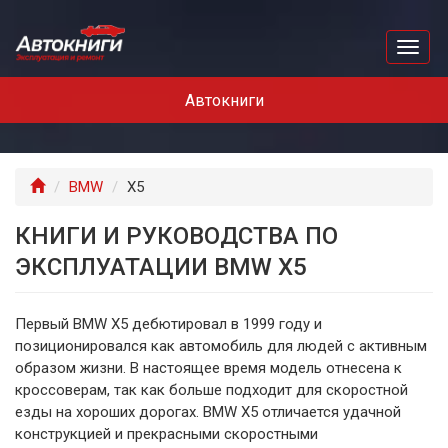
Перейти
к
Toggl
основному
naviga
содержанию
Автокниги
Главная
BMW
X5
КНИГИ И РУКОВОДСТВА ПО
ЭКСПЛУАТАЦИИ BMW X5
Первый BMW X5 дебютировал в 1999 году и
позиционировался как автомобиль для людей с активным
образом жизни. В настоящее время модель отнесена к
кроссоверам, так как больше подходит для скоростной
езды на хороших дорогах. BMW X5 отличается удачной
конструкцией и прекрасными скоростными