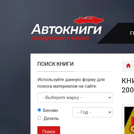
Перейти
к
основному
содержанию
Г
ПОИСК КНИГИ
Г
КН
Используйте данную форму для
поиска материалов на сайте:
200
Выберите
Бензин
марку
Дизель
Год
выпуска
Поиск