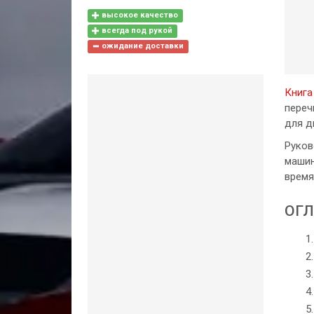
высокое качество
всегда под рукой
ожидание доставки
Книга
переч
для ди
Руков
машин
время
ОГЛ