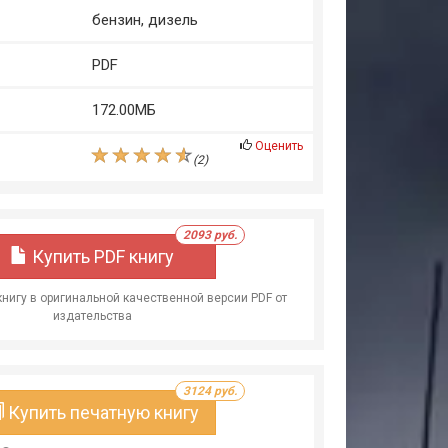
бензин, дизель
PDF
172.00МБ
Оценить
(
2
)
2093 руб.
Купить PDF книгу
книгу в оригинальной качественной версии PDF от
издательства
3124 руб.
Купить печатную книгу