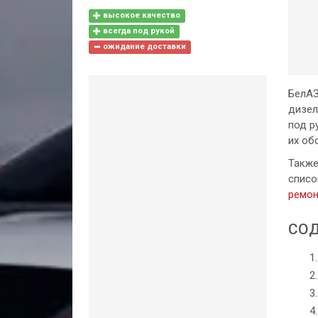
высокое качество
всегда под рукой
ожидание доставки
БелАЗ
дизел
под р
их об
Также
списо
ремон
СОД