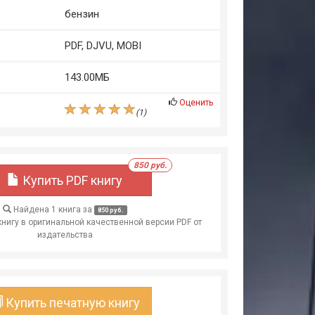
бензин
PDF, DJVU, MOBI
143.00МБ
Оценить
(
1
)
850 руб.
Купить PDF книгу
Найдена 1 книга за
850 руб.
книгу в оригинальной качественной версии PDF от
издательства
Купить печатную книгу