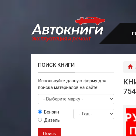
Перейти
к
основному
содержанию
Г
ПОИСК КНИГИ
Г
КНИ
Используйте данную форму для
поиска материалов на сайте:
754
Выберите
Бензин
марку
Дизель
Год
выпуска
Поиск