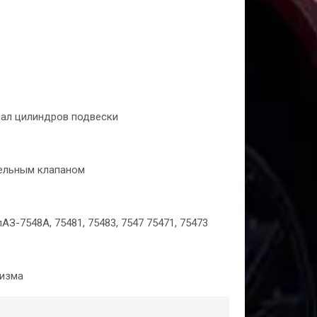
вал цилиндров подвески
тельным клапаном
-7548А, 75481, 75483, 7547 75471, 75473
низма