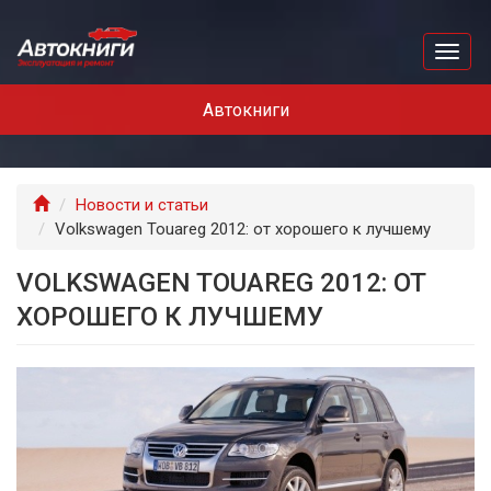
Перейти
к
Toggl
основному
naviga
содержанию
Автокниги
Главная
Новости и статьи
Volkswagen Touareg 2012: от хорошего к лучшему
VOLKSWAGEN TOUAREG 2012: ОТ
ХОРОШЕГО К ЛУЧШЕМУ