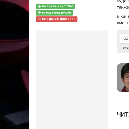
чудес
высокое качество
также
всегда под рукой
В кач
ожидание доставки
имеет
Бла
ЧИТ