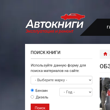
Перейти
к
основному
содержанию
Г
ПОИСК КНИГИ
Г
ОБ
Используйте данную форму для
поиска материалов на сайте:
Выберите
Бензин
марку
Дизель
Год
выпуска
Поиск