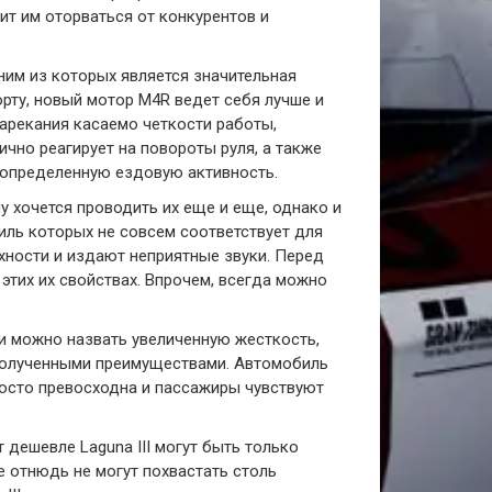
т им оторваться от конкурентов и
ним из которых является значительная
орту, новый мотор M4R ведет себя лучше и
нарекания касаемо четкости работы,
ично реагирует на повороты руля, а также
 определенную ездовую активность.
у хочется проводить их еще и еще, однако и
филь которых не совсем соответствует для
хности и издают неприятные звуки. Перед
 этих их свойствах. Впрочем, всегда можно
и можно назвать увеличенную жесткость,
 полученными преимуществами. Автомобиль
росто превосходна и пассажиры чувствуют
 дешевле Laguna III могут быть только
 отнюдь не могут похвастать столь