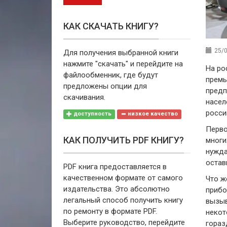
КАК СКАЧАТЬ КНИГУ?
25/0
Для получения выбранной книги
нажмите "скачать" и перейдите на
На ро
файлообменник, где будут
премь
предложены опции для
предп
скачивания.
насел
росси
доступность
низкое качество
Перво
КАК ПОЛУЧИТЬ PDF КНИГУ?
многи
нужда
остав
PDF книга предоставляется в
качественном формате от самого
Что ж
издательства. Это абсолютно
прибо
легальный способ получить книгу
вызыв
по ремонту в формате PDF.
некот
Выберите руководство, перейдите
гораз