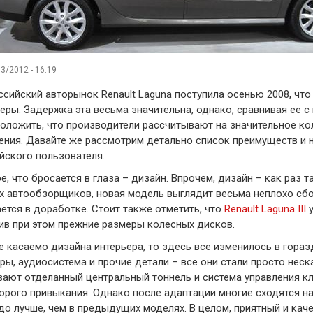
3/2012 - 16:19
ссийский авторынок Renault Laguna поступила осенью 2008, что
еры. Задержка эта весьма значительна, однако, сравнивая ее 
оложить, что производители рассчитывают на значительное ко
ения. Давайте же рассмотрим детально список преимуществ и н
йского пользователя.
е, что бросается в глаза – дизайн. Впрочем, дизайн – как раз
х автообзорщиков, новая модель выглядит весьма неплохо сбок
ется в доработке. Стоит также отметить, что
Renault Laguna III
у
ив при этом прежние размеры колесных дисков.
е касаемо дизайна интерьера, то здесь все изменилось в гораз
ры, аудиосистема и прочие детали – все они стали просто нес
ают отделанный центральный тоннель и система управления к
орого привыкания. Однако после адаптации многие сходятся на
до лучше, чем в предыдущих моделях. В целом, приятный и кач