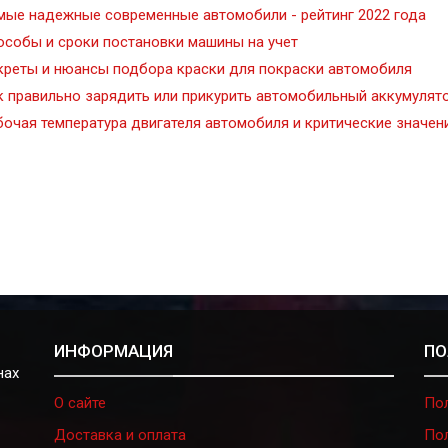
мые надежные современные автомобили - рейтинг 2022 года
особы и сроки постановки машины на учет
креты и нюансы подбора краски для покраски автомобиля
к правильно зарядить или прикурить автомобильный аккумулят
бочая температура двигателя автомобиля и критические значен
ИНФОРМАЦИЯ
ПО
нах
О сайте
По
Доставка и оплата
По