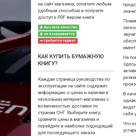
на сайт магазина, оплатите любым
предс
удобным способом и получите
значи
доступ к PDF версии книги.
Помим
легко
высокое качество
звучи
не изнашивается
обесп
требуется гаджет
имеет
КАК КУПИТЬ БУМАЖНУЮ
На по
КНИГУ?
здесь
актив
резки
Каждая страница руководства по
произ
эксплуатации на сайте содержит
информацию о ценах и наличии в
В кач
нескольких интернет-магазинах с
однак
возможностью доставки по
ведет
странам СНГ. Выберите книгу,
себя 
сравните цены в магазинах и
Что к
перейдите в наиболее подходящий
устар
для последующего заказа.