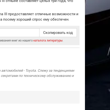
III отныне составляет целых три года, что
na III предоставляет отличные возможности и
 а посему хороший спрос ему обеспечен.
Скопировать код
чивания книг из нашего
каталога литературы
.
втомобилей - Toyota. Слежу за тенденциями
 секретами по техническому обслуживанию и