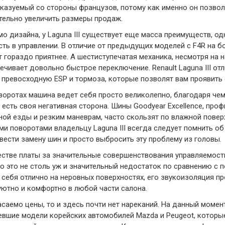
казуемый со стороны французов, потому как именно он позволи
тельно увеличить размеры продаж.
о дизайна, у Laguna III существует еще масса преимуществ, од
сть в управлении. В отличие от предыдущих моделей с F4R на б
т гораздо приятнее. А шестиступечатая механика, несмотря на 
ечивает довольно быстрое переключение. Renault Laguna III отл
 превосходную ESP и тормоза, которые позволят вам проявить
воротах машина ведет себя просто великолепно, благодаря чем
 есть своя негативная сторона. Шины Goodyear Excellence, про
ной езды и резким маневрам, часто скользят по влажной повер
ми поворотами владельцу Laguna III всегда следует помнить об
вести замену шин и просто выбросить эту проблему из головы.
естве платы за значительные совершенствования управляемост
о это не столь уж и значительный недостаток по сравнению с
 себя отлично на неровных поверхностях, его звукоизоляция п
уютно и комфортно в любой части салона.
асаемо цены, то и здесь почти нет нареканий. На данный момент
евшие модели корейских автомобилей Mazda и Peugeot, которые