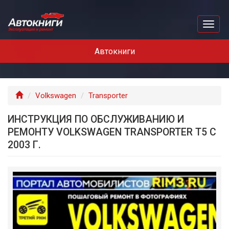
Перейти
к
Toggl
основному
naviga
содержанию
Автокниги
Главная
Volkswagen
Transporter
ИНСТРУКЦИЯ ПО ОБСЛУЖИВАНИЮ И
РЕМОНТУ VOLKSWAGEN TRANSPORTER T5 С
2003 Г.