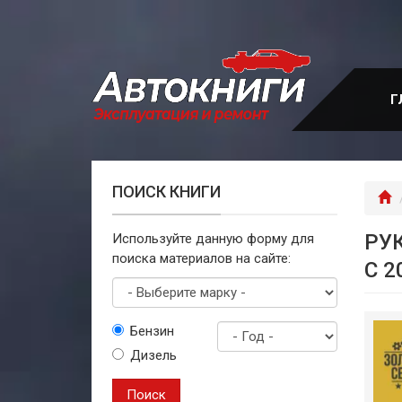
Перейти
к
основному
содержанию
Г
ПОИСК КНИГИ
Г
РУ
Используйте данную форму для
поиска материалов на сайте:
С 2
Выберите
Бензин
марку
Дизель
Год
выпуска
Поиск