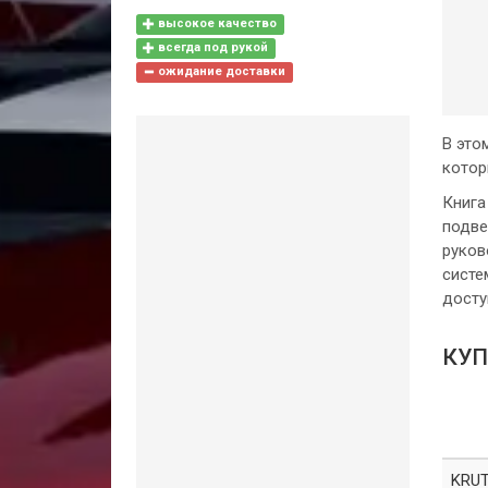
высокое качество
всегда под рукой
ожидание доставки
В это
котор
Книга
подве
руков
систе
досту
КУП
KRUT