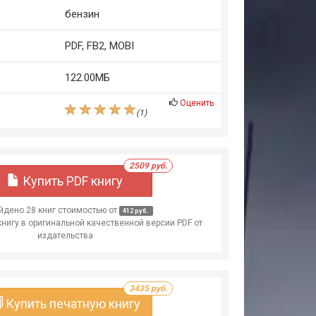
бензин
PDF, FB2, MOBI
122.00МБ
Оценить
(
1
)
2509 руб.
Купить PDF книгу
дено 28 книг стоимостью от
412 руб.
книгу в оригинальной качественной версии PDF от
издательства
3435 руб.
Купить печатную книгу