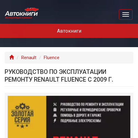
Перейти
к
Toggl
основному
naviga
содержанию
Автокниги
Главная
Renault
Fluence
РУКОВОДСТВО ПО ЭКСПЛУАТАЦИИ
РЕМОНТУ RENAULT FLUENCE С 2009 Г.