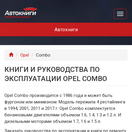
Перейти
к
Toggl
основному
naviga
содержанию
Автокниги
Главная
Opel
Combo
КНИГИ И РУКОВОДСТВА ПО
ЭКСПЛУАТАЦИИ OPEL COMBO
Opel Combo производится с 1986 года и может быть
фургоном или минивэном. Модель пережила 4 рестайлинга
в 1994, 2001, 2011 и 2017 г. Opel Combo комплектуется
бензиновыми двигателями объемом 1.6, 1.4, 1.3 и 1.2 л. И
дизельными моторами объемом 1.7, 1.6 и 1.5 л.
Заказать руководства по эксплуатации и книги по ремонту