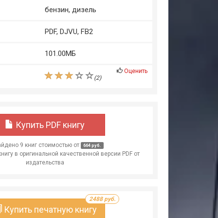
бензин, дизель
PDF, DJVU, FB2
101.00МБ
Оценить
(
2
)
Купить PDF книгу
йдено 9 книг стоимостью от
664 руб.
книгу в оригинальной качественной версии PDF от
издательства
2488 руб.
Купить печатную книгу