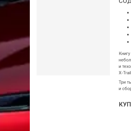
СОД
Книгу
небол
и тех
X-Tra
Три т
и сбо
КУП