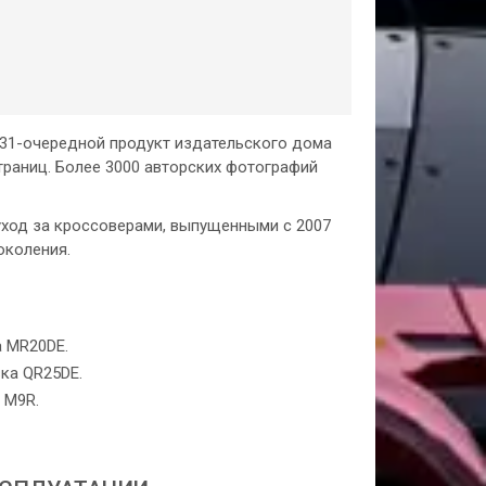
T31-очередной продукт издательского дома
траниц. Более 3000 авторских фотографий
уход за кроссоверами, выпущенными с 2007
околения.
а MR20DE.
вка QR25DE.
 М9R.