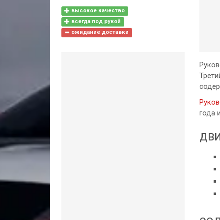
высокое качество
всегда под рукой
ожидание доставки
Руков
Трети
содер
Руков
года 
ДВИ