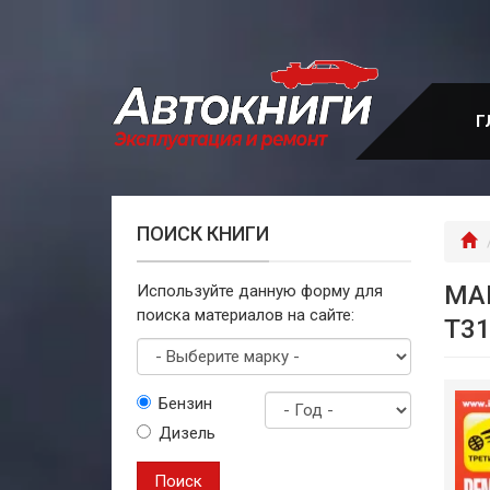
Перейти
к
основному
содержанию
Г
ПОИСК КНИГИ
Г
МА
Используйте данную форму для
поиска материалов на сайте:
T31
Выберите
Бензин
марку
Дизель
Год
выпуска
Поиск