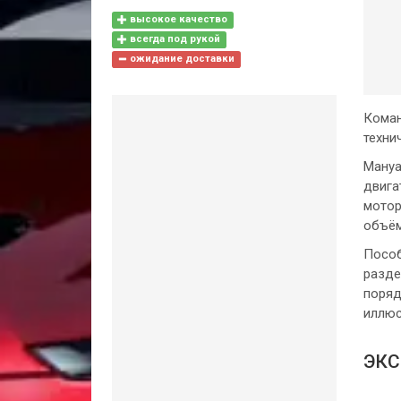
высокое качество
всегда под рукой
ожидание доставки
Коман
техни
Мануа
двига
мотор
объём
Пособ
разде
поряд
иллюс
ЭКС