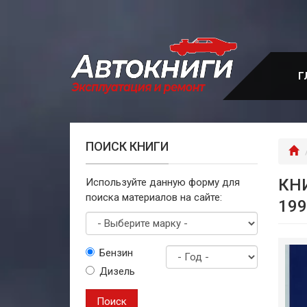
Перейти
к
основному
содержанию
Г
ПОИСК КНИГИ
Г
КН
Используйте данную форму для
поиска материалов на сайте:
199
Выберите
Бензин
марку
Дизель
Год
выпуска
Поиск