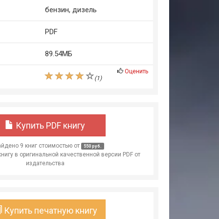
бензин, дизель
PDF
89.54МБ
Оценить
(
1
)
Купить PDF книгу
йдено 9 книг стоимостью от
550 руб.
книгу в оригинальной качественной версии PDF от
издательства
Купить печатную книгу