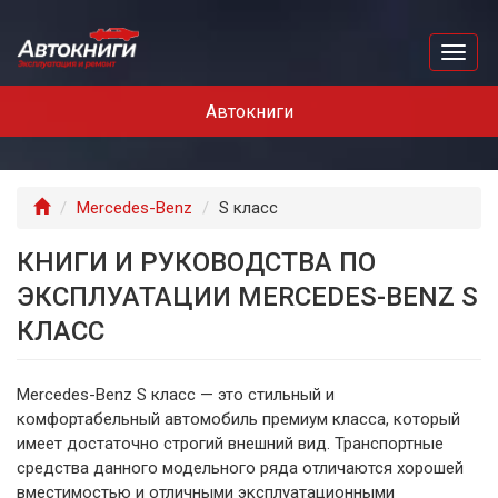
Перейти
к
Toggl
основному
naviga
содержанию
Автокниги
Главная
Mercedes-Benz
S класс
КНИГИ И РУКОВОДСТВА ПО
ЭКСПЛУАТАЦИИ MERCEDES-BENZ S
КЛАСС
Mercedes-Benz S класс — это стильный и
комфортабельный автомобиль премиум класса, который
имеет достаточно строгий внешний вид. Транспортные
средства данного модельного ряда отличаются хорошей
вместимостью и отличными эксплуатационными