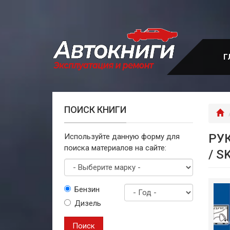
Перейти
к
основному
содержанию
Г
ПОИСК КНИГИ
Г
РУ
Используйте данную форму для
поиска материалов на сайте:
/ S
Выберите
Бензин
марку
Дизель
Год
выпуска
Поиск