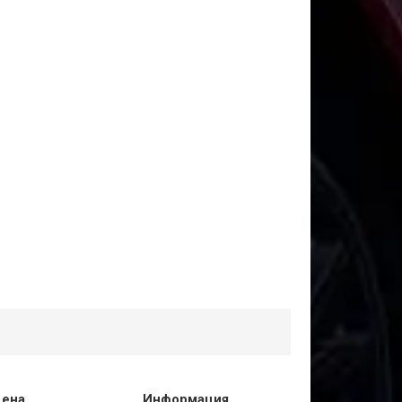
ена
Информация