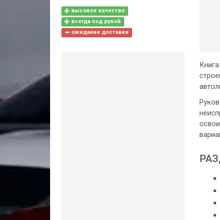
высокое качество
всегда под рукой
ожидание доставки
Книга
строе
автол
Руков
неисп
освои
вариа
РАЗ