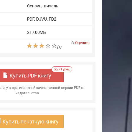
бензин, дизель
PDF, DJVU, FB2
217.00МБ
Оценить
(
1
)
3271 руб.
Купить PDF книгу
книгу в оригинальной качественной версии PDF от
издательства
Купить печатную книгу