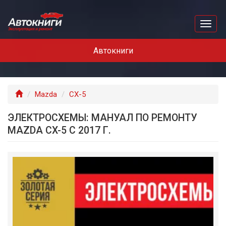
Перейти
к
Toggl
основному
naviga
содержанию
Автокниги
Главная
Mazda
CX-5
ЭЛЕКТРОСХЕМЫ: МАНУАЛ ПО РЕМОНТУ
MAZDA CX-5 С 2017 Г.