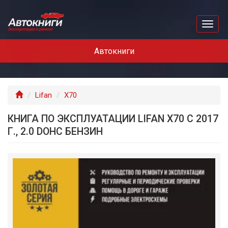
Перейти
к
Toggl
основному
naviga
содержанию
Автокниги
Главная
Lifan
X70
КНИГА ПО ЭКСПЛУАТАЦИИ LIFAN X70 С 2017
Г., 2.0 DOHC БЕНЗИН