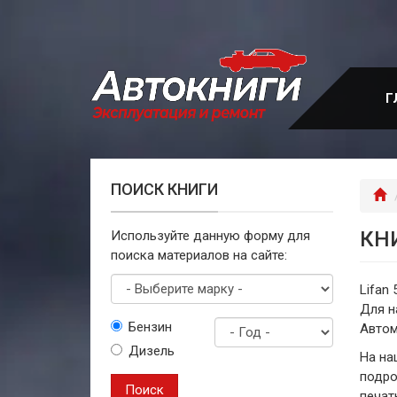
Перейти
к
основному
содержанию
Г
ПОИСК КНИГИ
Г
КН
Используйте данную форму для
поиска материалов на сайте:
Lifan
Для н
Выберите
Бензин
Автом
марку
Дизель
Год
На на
выпуска
подро
Поиск
печат