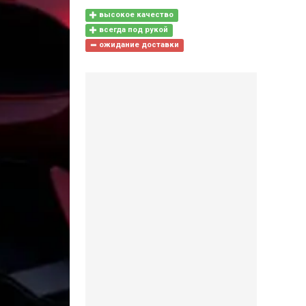
высокое качество
всегда под рукой
ожидание доставки