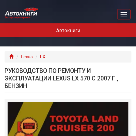
Перейти
к
Toggl
основному
naviga
содержанию
Автокниги
Главная
Lexus
LX
РУКОВОДСТВО ПО РЕМОНТУ И
ЭКСПЛУАТАЦИИ LEXUS LX 570 С 2007 Г.,
БЕНЗИН