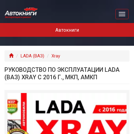
Перейти
к
Toggl
основному
naviga
содержанию
Автокниги
Главная
LADA (ВАЗ)
Xray
РУКОВОДСТВО ПО ЭКСПЛУАТАЦИИ LADA
(ВАЗ) XRAY С 2016 Г., МКП, АМКП