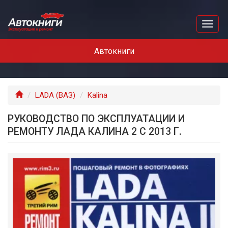
Перейти
к
Toggl
основному
naviga
содержанию
Автокниги
Главная
LADA (ВАЗ)
Kalina
РУКОВОДСТВО ПО ЭКСПЛУАТАЦИИ И
РЕМОНТУ ЛАДА КАЛИНА 2 С 2013 Г.