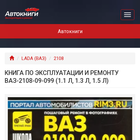
Перейти
к
Toggl
основному
naviga
содержанию
Автокниги
Главная
LADA (ВАЗ)
2108
КНИГА ПО ЭКСПЛУАТАЦИИ И РЕМОНТУ
ВАЗ-2108-09-099 (1.1 Л, 1.3 Л, 1.5 Л)