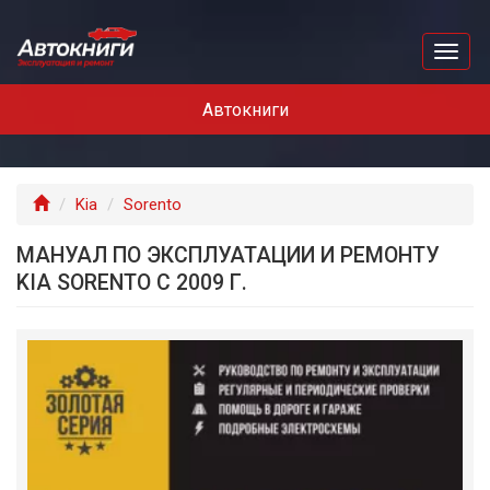
Перейти
к
Toggl
основному
naviga
содержанию
Автокниги
Главная
Kia
Sorento
МАНУАЛ ПО ЭКСПЛУАТАЦИИ И РЕМОНТУ
KIA SORENTO С 2009 Г.