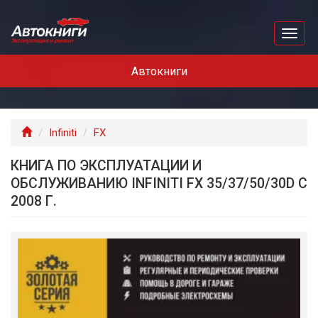
Перейти
к
Toggl
основному
naviga
содержанию
Автокниги
Главная
Infiniti
FX
КНИГА ПО ЭКСПЛУАТАЦИИ И
ОБСЛУЖИВАНИЮ INFINITI FX 35/37/50/30D С
2008 Г.