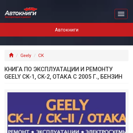
Перейти
к
Toggl
основному
naviga
содержанию
Автокниги
Главная
Geely
CK
КНИГА ПО ЭКСПЛУАТАЦИИ И РЕМОНТУ
GEELY CK-1, CK-2, OTAKA С 2005 Г., БЕНЗИН