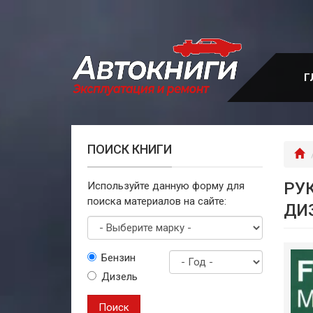
Перейти
к
основному
содержанию
Г
ПОИСК КНИГИ
Г
РУК
Используйте данную форму для
поиска материалов на сайте:
ДИ
Выберите
Бензин
марку
Дизель
Год
выпуска
Поиск