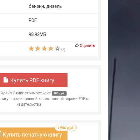
бензин, дизель
PDF
98.92МБ
Оценить
(
1
)
Купить PDF книгу
йдено 7 книг стоимостью от
800 руб.
книгу в оригинальной качественной версии PDF от
издательства
1960 руб.
Купить печатную книгу