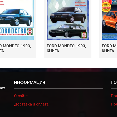
D MONDEO 1993,
FORD MONDEO 1993,
FORD M
ГА
КНИГА
КНИГА
ИНФОРМАЦИЯ
ПО
нах
О сайте
По
Доставка и оплата
По