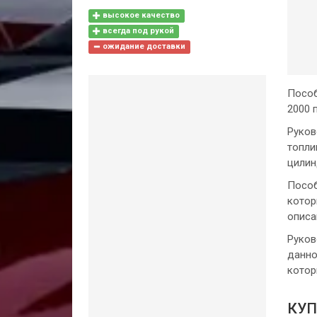
высокое качество
всегда под рукой
ожидание доставки
Пособ
2000 
Руков
топли
цилин
Пособ
котор
описа
Руков
данно
котор
КУП