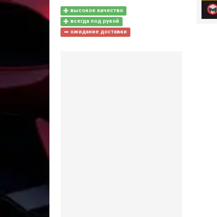
высокое качество
всегда под рукой
ожидание доставки