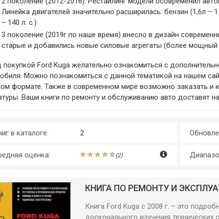
2 поколение (2012-2016). Рестайлинг модели осовременил авто
Линейка двигателей значительно расширилась: бензин (1,6л – 150л.с
– 140 л. с.)
3 поколение (2019г по наше время) внесло в дизайн современ
старые и добавились новые силовые агрегаты (более мощный 2-
 покупкой Ford Kuga желательно ознакомиться с дополнительно
обиля. Можно познакомиться с данной тематикой на нашем сайт
ом формате. Также в современном мире возможно заказать и к
атуры. Ваши книги по ремонту и обслуживанию авто доставят на
иг в каталоге:
2
Обновле
редняя оценка:
Диапазо
(
2
)
КНИГА ПО РЕМОНТУ И ЭКСПЛУАТ
Книга Ford Kuga с 2008 г. – это подро
досконального изучения технических 