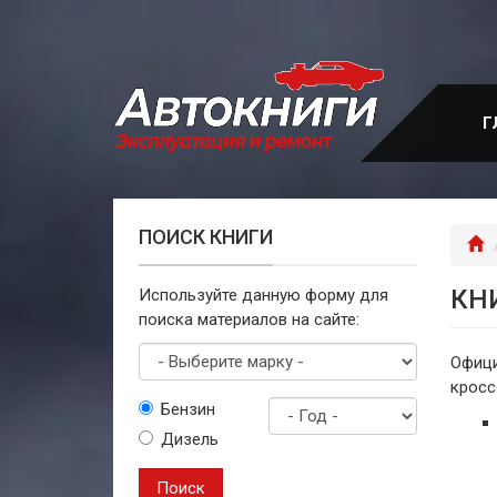
Перейти
к
основному
содержанию
Г
ПОИСК КНИГИ
Г
КН
Используйте данную форму для
поиска материалов на сайте:
Офици
кросс
Выберите
Бензин
марку
Дизель
Год
выпуска
Поиск