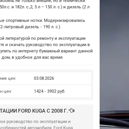
мобиль не только внешне, но и технически.
. и 182л. с.,2, 5 л – 150 л. с.) и дизель (2 л
ные спортивные нотки. Модернизировались
литровый дизель - 190 л. с.).
й литературой по ремонту и эксплуатации
е и скачать руководство по эксплуатации в
упить по интернету бумажный вариант данной
 дом, в удобное для вас время.
ние цен:
03.08.2026
н цен:
1424 - 3902 руб.
АЦИИ FORD KUGA С 2008 Г.
бное руководство по эксплуатации и
особенностей автомобиля. Ford Kuga