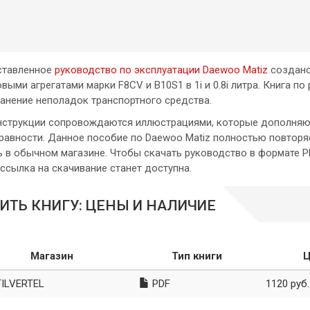
ставленное
руководство по эксплуатации Daewoo Matiz
создано 
овыми агрегатами марки F8CV и B10S1 в 1i и 0.8i литра. Книга 
ранение неполадок транспортного средства.
нструкции сопровождаются иллюстрациями, которые дополняют
равности. Данное пособие по Daewoo Matiz полностью повтор
ь в обычном магазине. Чтобы скачать руководство в формате PD
 ссылка на скачивание станет доступна.
ИТЬ КНИГУ: ЦЕНЫ И НАЛИЧИЕ
Магазин
Тип книги
Ц
ILVERTEL
PDF
1120 руб.