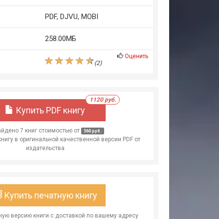
PDF, DJVU, MOBI
258.00МБ
Оценить
(
2
)
1120 руб.
Купить PDF книгу
йдено 7 книг стоимостью от
560 руб.
книгу в оригинальной качественной версии PDF от
издательства
Купить печатную книгу
ую версию книги с доставкой по вашему адресу