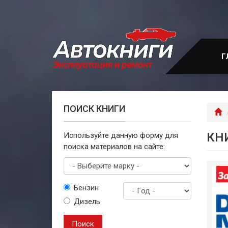
Перейти
к
основному
содержанию
Г
ПОИСК КНИГИ
Г
КН
Используйте данную форму для
поиска материалов на сайте:
Выберите
Бензин
марку
Дизель
Год
выпуска
Поиск