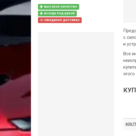
высокое качество
всегда под рукой
ожидание доставки
Пред
с сил
и уст
Все и
неисп
купит
этого
КУП
KRUT