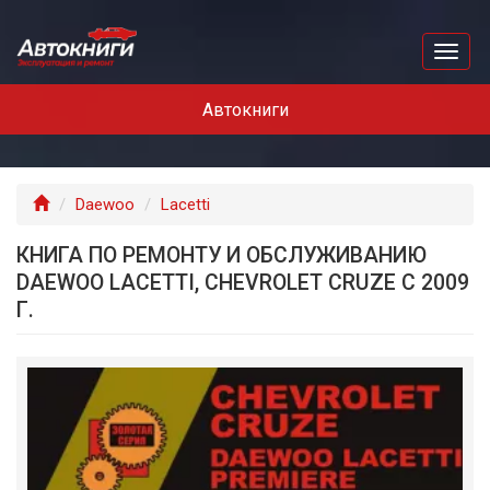
Перейти
к
Toggl
основному
naviga
содержанию
Автокниги
Главная
Daewoo
Lacetti
КНИГА ПО РЕМОНТУ И ОБСЛУЖИВАНИЮ
DAEWOO LACETTI, СHEVROLET СRUZE С 2009
Г.