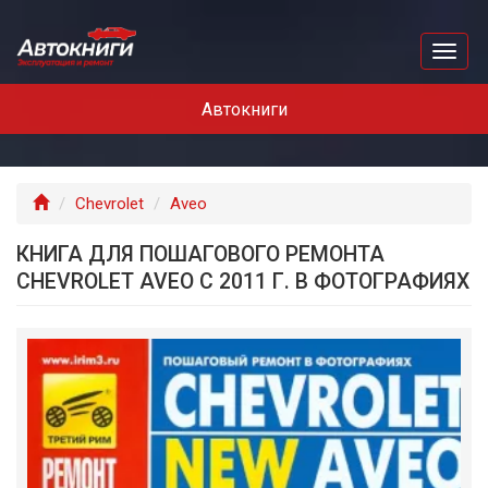
Перейти
к
Toggl
основному
naviga
содержанию
Автокниги
Главная
Chevrolet
Aveo
КНИГА ДЛЯ ПОШАГОВОГО РЕМОНТА
CHEVROLET AVEO С 2011 Г. В ФОТОГРАФИЯХ