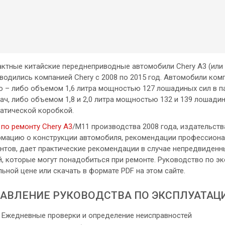
ктные китайские переднеприводные автомобили Chery A3 (или C
водились компанией Chery с 2008 по 2015 год. Автомобили ко
o – либо объемом 1,6 литра мощностью 127 лошадиных сил в п
ач, либо объемом 1,8 и 2,0 литра мощностью 132 и 139 лошадин
атической коробкой.
 по ремонту Chery A3
/М11 производства 2008 года, издательст
мацию о конструкции автомобиля, рекомендации профессионал
нтов, дает практические рекомендации в случае непредвиденны
й, которые могут понадобиться при ремонте. Руководство по э
льной цене или скачать в формате PDF на этом сайте.
АВЛЕНИЕ РУКОВОДСТВА ПО ЭКСПЛУАТАЦ
Ежедневные проверки и определение неисправностей