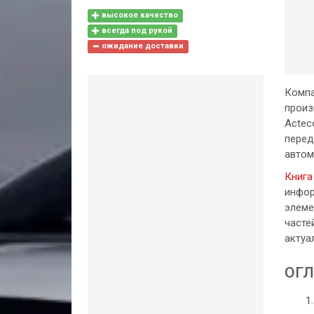
высокое качество
всегда под рукой
ожидание доставки
Компа
произ
Actec
перед
автом
Книга
инфор
элеме
часте
актуа
ОГЛ