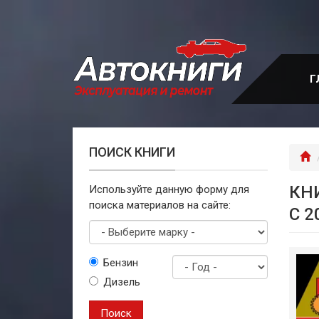
Перейти
к
основному
содержанию
Г
ПОИСК КНИГИ
Г
КН
Используйте данную форму для
поиска материалов на сайте:
С 2
Выберите
Бензин
марку
Дизель
Год
выпуска
Поиск