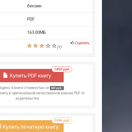
бензин
PDF
163.00МБ
Оценить
(
1
)
1803 руб.
Купить PDF книгу
дено 4 книги стоимостью от
601 руб.
книгу в оригинальной качественной версии PDF от
издательства
2496 руб.
Купить печатную книгу