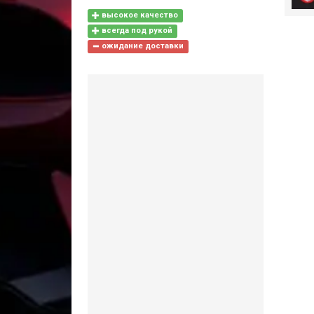
высокое качество
всегда под рукой
ожидание доставки