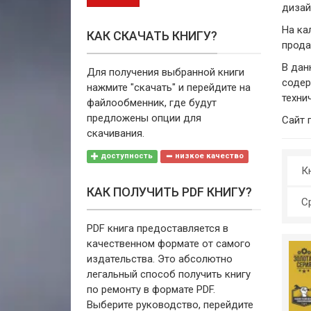
дизай
На ка
КАК СКАЧАТЬ КНИГУ?
прода
В дан
Для получения выбранной книги
содер
нажмите "скачать" и перейдите на
техни
файлообменник, где будут
предложены опции для
Сайт 
скачивания.
доступность
низкое качество
Кн
КАК ПОЛУЧИТЬ PDF КНИГУ?
С
PDF книга предоставляется в
качественном формате от самого
издательства. Это абсолютно
легальный способ получить книгу
по ремонту в формате PDF.
Выберите руководство, перейдите