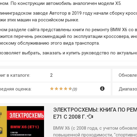
ном. По конструкции автомобиль аналогичен модели X5.
лининградском заводе Автотор в 2019 году начали сборку кро
жи этих машин на российском рынке.
ном разделе сайта представлены книги по ремонту BMW X6 со 
жится перечень рекомендаций по эксплуатации кроссовера, ин
ческому обслуживанию этого вида транспорта.
позволяет выбрать, заказать и купить руководство по актуально
иг в каталоге:
2
Обновле
редняя оценка:
Диапазо
(
3
)
ЭЛЕКТРОСХЕМЫ: КНИГА ПО РЕ
E71 С 2008 Г.
BMW X6 (с 2008 года, с учетом обновл
повышенной проходимости, "спортивно-