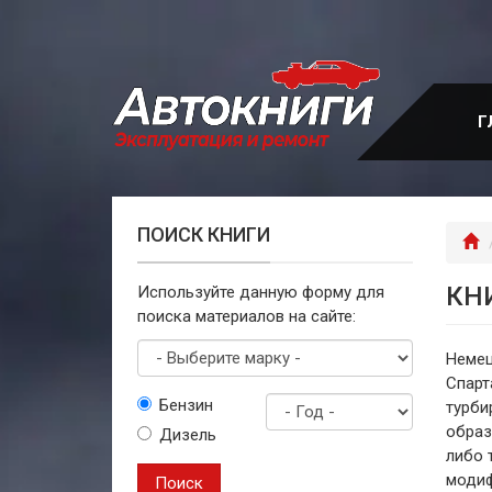
Перейти
к
основному
содержанию
Г
ПОИСК КНИГИ
Г
КН
Используйте данную форму для
поиска материалов на сайте:
Немец
Спарт
Выберите
Бензин
турби
марку
образ
Дизель
Год
либо 
выпуска
модиф
Поиск