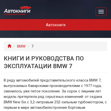
Перейти
к
Toggl
основному
naviga
содержанию
Автокниги
Главная
BMW
7
КНИГИ И РУКОВОДСТВА ПО
ЭКСПЛУАТАЦИИ BMW 7
В ряду автомобилей представительского класса BMW 7,
выпускаемых баварскими производителями с 1977 года,
сменилось уже пятое поколение. За сорок с лишним лет
модель претерпела ряд серьёзных изменений: от седана
BMW New Six с 3,2-литровым 252-сильным турбомотором, с
первым в мире автомобилестроения бортовым