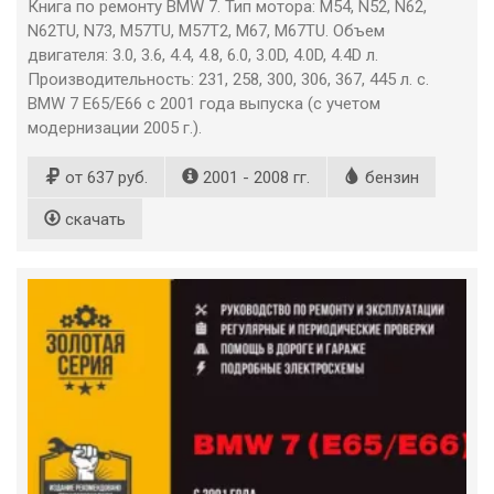
Книга по ремонту BMW 7. Тип мотора: М54, N52, N62,
N62TU, N73, M57TU, M57T2, M67, M67TU. Объем
двигателя: 3.0, 3.6, 4.4, 4.8, 6.0, 3.0D, 4.0D, 4.4D л.
Производительность: 231, 258, 300, 306, 367, 445 л. с.
BMW 7 E65/E66 с 2001 года выпуска (с учетом
модернизации 2005 г.).
от 637 руб.
2001 - 2008 гг.
бензин
скачать